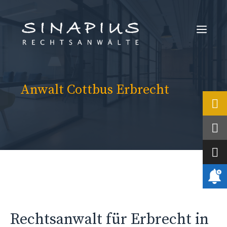
Zum
Inhalt
Men
springen
Anwalt Cottbus Erbrecht
Rechtsanwalt für Erbrecht in