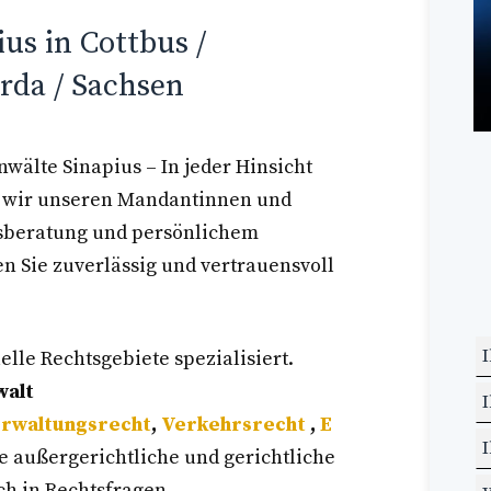
us in Cottbus /
da / Sachsen
wälte Sinapius – In jeder Hinsicht
en wir unseren Mandantinnen und
sberatung und persönlichem
en Sie zuverlässig und vertrauensvoll
L
uelle Rechtsgebiete spezialisiert.
d
walt
F
rwaltungsrecht
,
Verkehrsrecht
,
E
le
e außergerichtliche und gerichtliche
uch in Rechtsfragen