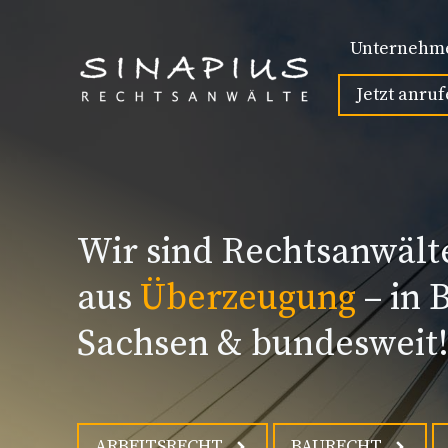
Zum
Inhalt
Unternehm
springen
Jetzt anruf
Wir sind Rechtsanwält
aus
Überzeugung
– in 
Sachsen & bundesweit
ARBEITSRECHT
BAURECHT