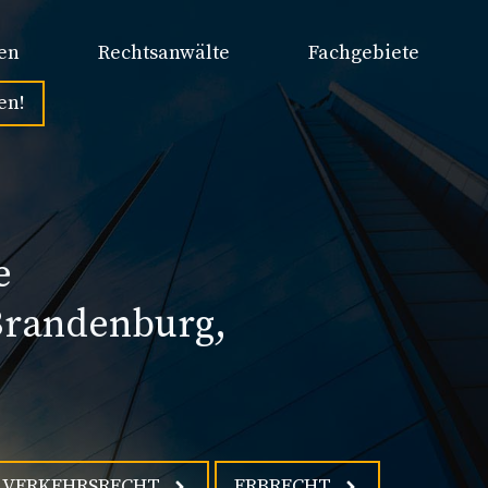
en
Rechtsanwälte
Fachgebiete
en!
e
Brandenburg,
!
VERKEHRSRECHT
ERBRECHT